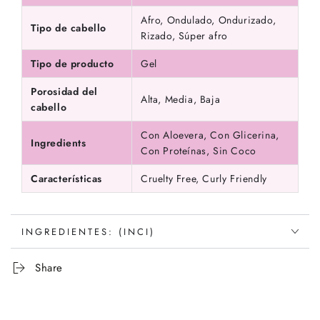
Afro, Ondulado, Ondurizado,
Tipo de cabello
Rizado, Súper afro
Tipo de producto
Gel
Porosidad del
Alta, Media, Baja
cabello
Con Aloevera, Con Glicerina,
Ingredients
Con Proteínas, Sin Coco
Características
Cruelty Free, Curly Friendly
INGREDIENTES: (INCI)
Share